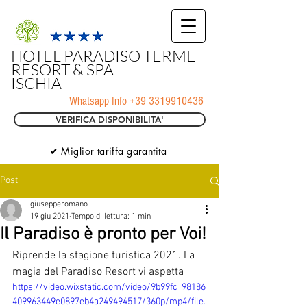
HOTEL PARADISO TERME
RESORT & SPA
ISCHIA
Whatsapp Info
+39 3319910436
VERIFICA DISPONIBILITA'
✔ Miglior tariffa garantita
Post
giusepperomano
19 giu 2021
Tempo di lettura: 1 min
Il Paradiso è pronto per Voi!
Riprende la stagione turistica 2021. La 
magia del Paradiso Resort vi aspetta
https://video.wixstatic.com/video/9b99fc_98186
409963449e0897eb4a249494517/360p/mp4/file.