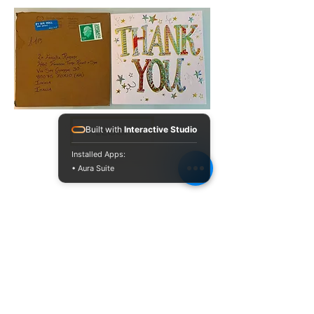
Built with
Interactive Studio
LEGGI
Installed Apps:
• Aura Suite