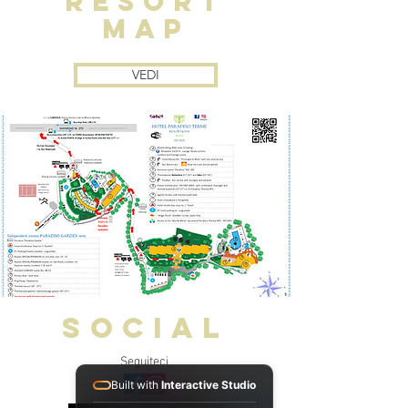
RESORT
MAP
VEDI
SOCIAL
Seguiteci
Built with
Interactive Studio