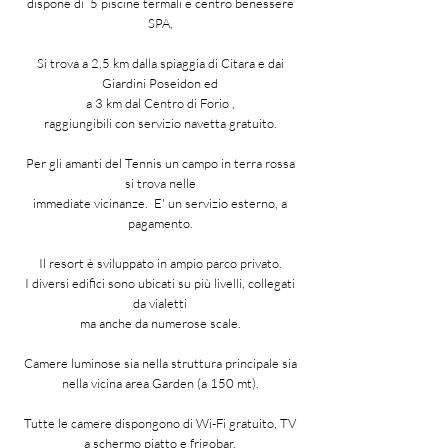
dispone di 5 piscine termali e centro benessere
SPA,
Si trova a 2,5 km dalla spiaggia di Citara e dai
Giardini Poseidon ed
a 3 km dal Centro di Forio ,
raggiungibili con servizio navetta gratuito.
Per gli amanti del Tennis un campo in terra rossa
si trova nelle
immediate vicinanze. E' un servizio esterno, a
pagamento.
Il resort è sviluppato in ampio parco privato.
I diversi edifici sono ubicati su più livelli, collegati
da vialetti
ma anche da numerose scale.
Camere luminose sia nella struttura principale sia
nella vicina area Garden (a 150 mt).
Tutte le camere dispongono di Wi-Fi gratuito, TV
a schermo piatto e frigobar,