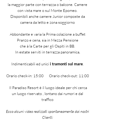
la maggior parte con terrazza o balcone. Camere
con vista mare o sul Monte Epomeo.
Disponibili anche camere Junior composte da
camera da letto e zona soggiorno
Abbondante e varia la Prima colazione a buffet
Pranzo e cena, sia in Mezza Pensione
che à la Carte per gli Ospiti in BB.
In estate serviti in terrazza panoramica,
Indimenticabili ed unici
i tramonti sul mare
.
Orario check-in: 15:00 Orario check-out: 11:00
Il Paradiso Resort è il luogo ideale per chi cerca
un luogo riservato , lontano dai rumori e dal
traffico
Ecco alcuni video realizzati spontaneamente dai nostri
Clienti: