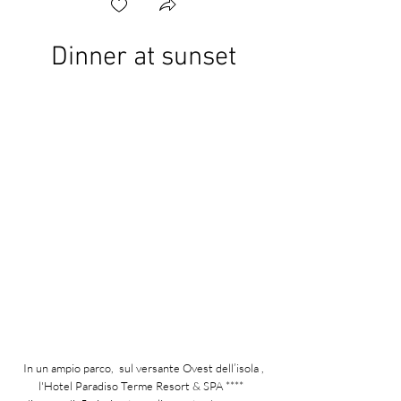
Dinner at sunset
In un ampio parco, sul versante Ovest dell’isola ,
l'Hotel Paradiso Terme Resort & SPA ****