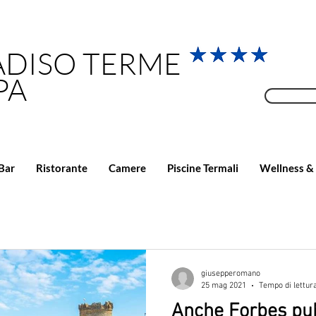
ADISO TERME
PA
Bar
Ristorante
Camere
Piscine Termali
Wellness &
giusepperomano
25 mag 2021
Tempo di lettur
Anche Forbes pubb