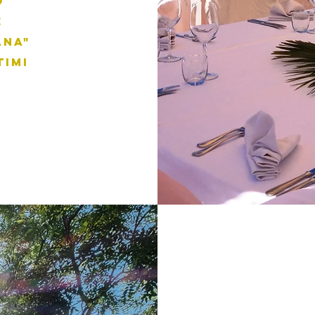
o
e
ana"
timi