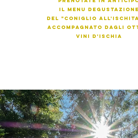
Prenotate in anticip
il Menu degustazion
del "Coniglio all'Ischit
accompagnato dagli ot
vini d'Ischia