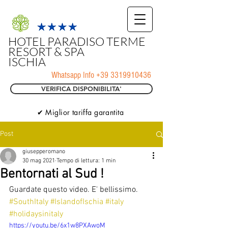
HOTEL PARADISO TERME
RESORT & SPA
ISCHIA
Whatsapp Info
+39 3319910436
VERIFICA DISPONIBILITA'
✔ Miglior tariffa garantita
Post
giusepperomano
30 mag 2021
Tempo di lettura: 1 min
Bentornati al Sud !
Guardate questo video. E' bellissimo.
#SouthItaly
#IslandofIschia
#italy
#holidaysinitaly
https://youtu.be/6x1w8PXAwoM