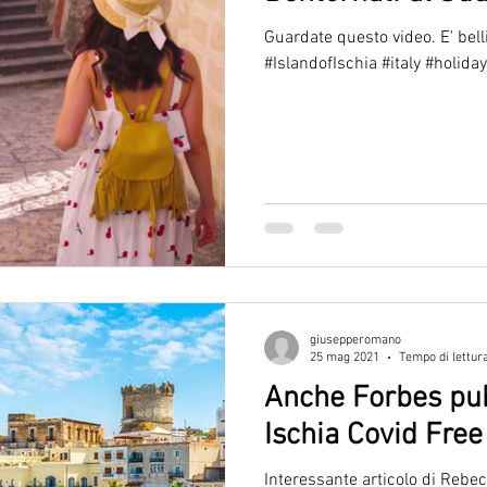
Guardate questo video. E' bell
#IslandofIschia #italy #holiday
giusepperomano
25 mag 2021
Tempo di lettur
Anche Forbes pubb
Ischia Covid Free
Interessante articolo di Rebec