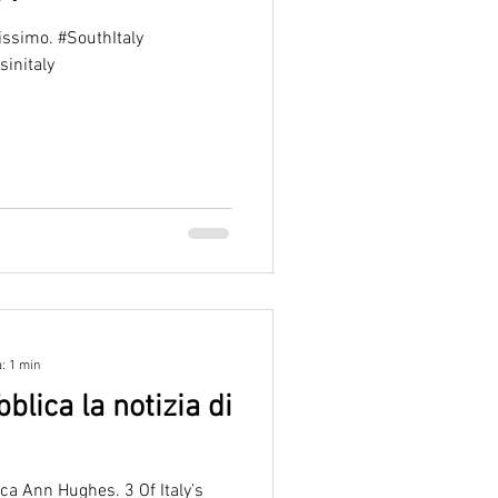
issimo. #SouthItaly
sinitaly
a: 1 min
lica la notizia di
ca Ann Hughes. 3 Of Italy’s